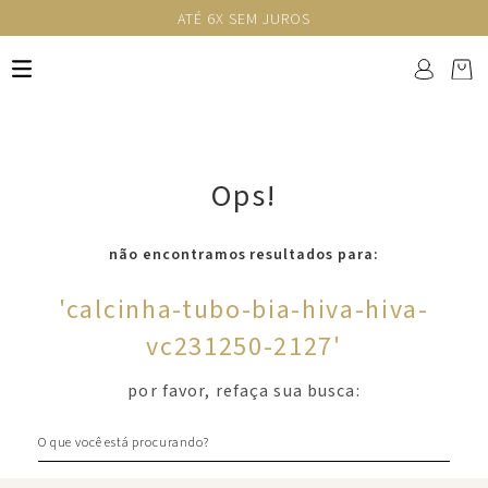
ATÉ 6X SEM JUROS
Ops!
não encontramos resultados para:
'
calcinha-tubo-bia-hiva-hiva-
vc231250-2127
'
por favor, refaça sua busca:
O que você está procurando?