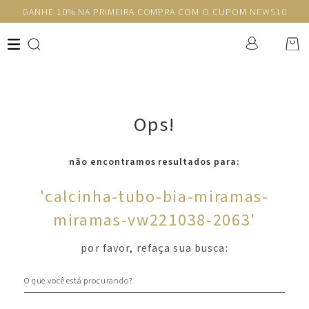
GANHE 10% NA PRIMEIRA COMPRA COM O CUPOM NEWS10
Ops!
não encontramos resultados para:
'
calcinha-tubo-bia-miramas-
miramas-vw221038-2063
'
por favor, refaça sua busca:
O que você está procurando?