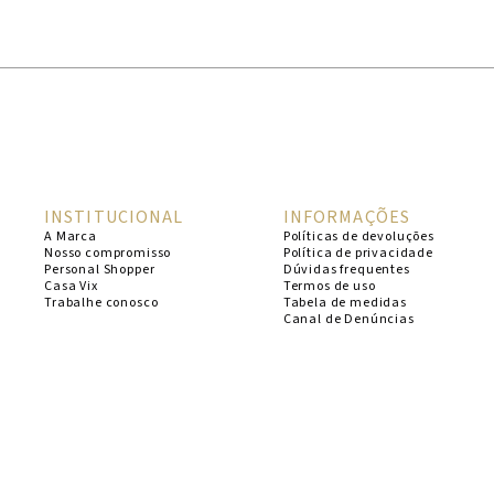
1
º
cheeky
2
º
vestido
3
º
maio
4
º
biquini
5
º
calcinha
INSTITUCIONAL
INFORMAÇÕES
6
º
vestido curto
A Marca
Políticas de devoluções
Nosso compromisso
Política de privacidade
7
º
saida
Personal Shopper
Dúvidas frequentes
Casa Vix
Termos de uso
8
º
verde
Trabalhe conosco
Tabela de medidas
Canal de Denúncias
9
º
vestidos
10
º
top