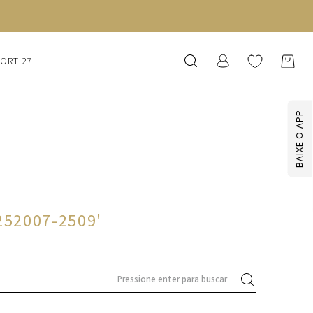
SORT 27
BAIXE O APP
252007-2509
'