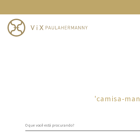
TERMOS MAIS BUSCADOS
1
º
cheeky
2
º
vestido
3
º
maio
4
º
biquini
5
º
calcinha
6
º
vestido curto
7
º
saida
8
º
verde
'
camisa-man
9
º
vestidos
10
º
top
O que você está procurando?
TERMOS MAIS BUSCADOS