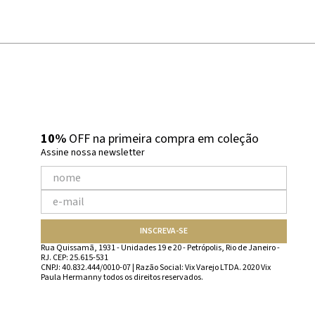
10%
OFF na primeira compra em coleção
Assine nossa newsletter
INSCREVA-SE
Rua Quissamã, 1931 - Unidades 19 e 20 - Petrópolis, Rio de Janeiro -
RJ. CEP: 25.615-531
CNPJ: 40.832.444/0010-07 | Razão Social: Vix Varejo LTDA. 2020 Vix
Paula Hermanny todos os direitos reservados.