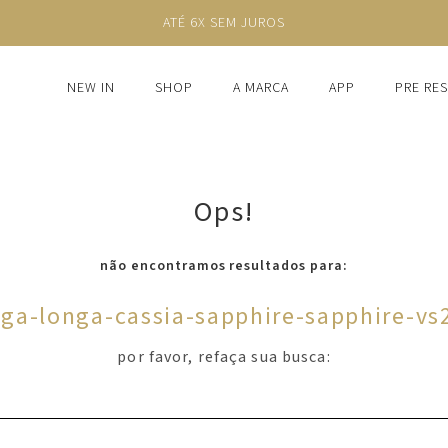
ATÉ 6X SEM JUROS
NEW IN
SHOP
A MARCA
APP
PRE RE
Ops!
não encontramos resultados para:
ga-longa-cassia-sapphire-sapphire-vs
por favor, refaça sua busca: