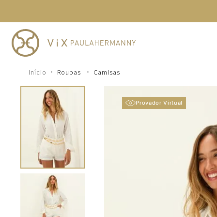
TERMOS MAIS BUSCADOS
1
º
cheeky
2
º
vestido
3
º
maio
Roupas
Camisas
4
º
vestidos
5
º
biquini
Provador Virtual
6
º
vestido curto
7
º
calcinha
8
º
saida
9
º
top
10
º
top tri