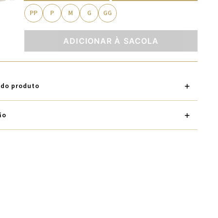
PP
P
M
G
GG
ADICIONAR À SACOLA
 do produto
ão