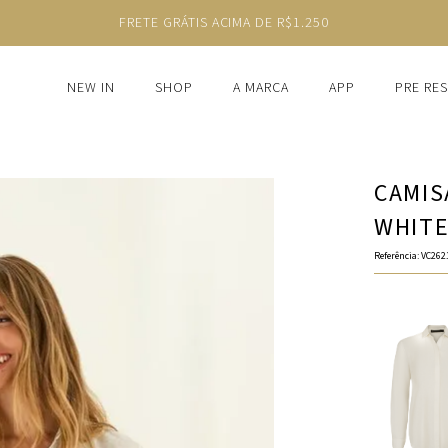
FRETE GRÁTIS ACIMA DE R$1.250
NEW IN
SHOP
A MARCA
APP
PRE RE
CAMIS
WHIT
Referência
:
VC262