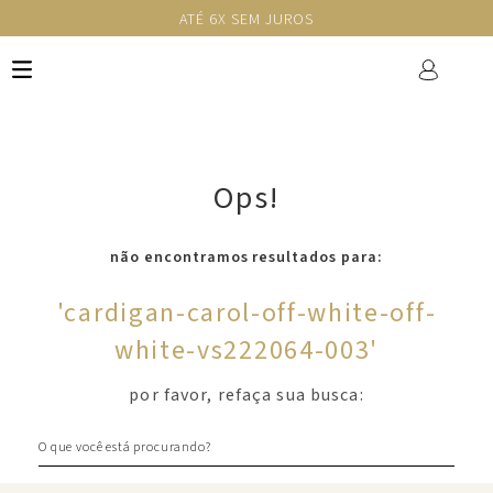
ATÉ 6X SEM JUROS
Ops!
não encontramos resultados para:
'
cardigan-carol-off-white-off-
white-vs222064-003
'
por favor, refaça sua busca:
O que você está procurando?