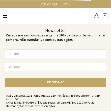
GANHE 10% NA PRIMEIRA COMPRA COM O CUPOM NEWS10
Ops!
não encontramos resultados para:
'
caribbean-fabi-top-caribbean-
vs212073-1855
'
por favor, refaça sua busca:
O que você está procurando?