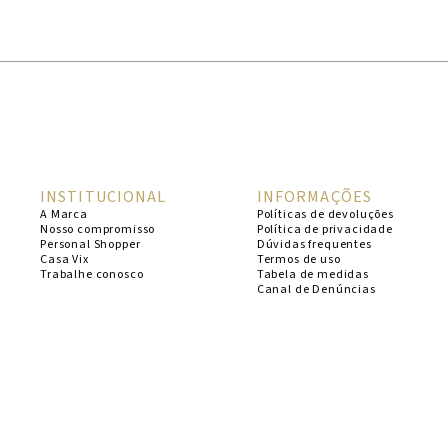
1
º
cheeky
2
º
vestido
3
º
maio
4
º
biquini
5
º
vestido curto
INSTITUCIONAL
INFORMAÇÕES
6
º
calcinha
A Marca
Políticas de devoluções
Nosso compromisso
Política de privacidade
7
º
vestidos
Personal Shopper
Dúvidas frequentes
Casa Vix
Termos de uso
8
º
saida
Trabalhe conosco
Tabela de medidas
Canal de Denúncias
9
º
top
10
º
verde