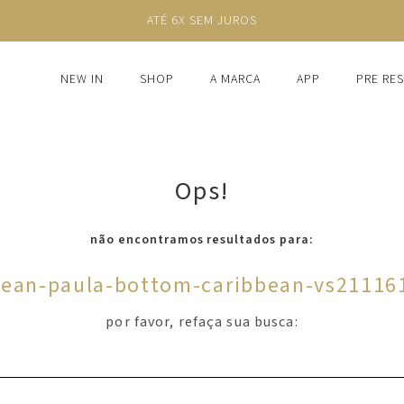
ATÉ 6X SEM JUROS
NEW IN
SHOP
A MARCA
APP
PRE RE
Ops!
não encontramos resultados para:
bean-paula-bottom-caribbean-vs21116
por favor, refaça sua busca: