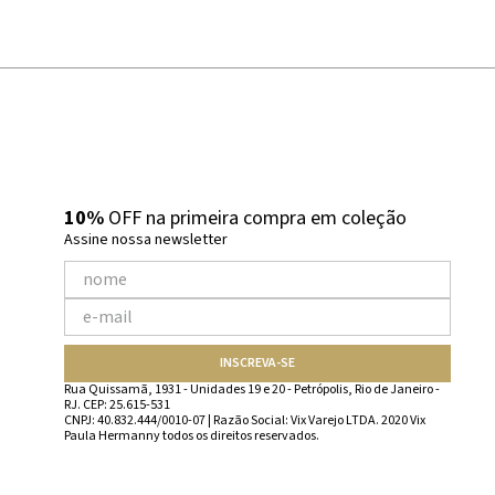
10%
OFF na primeira compra em coleção
Assine nossa newsletter
INSCREVA-SE
Rua Quissamã, 1931 - Unidades 19 e 20 - Petrópolis, Rio de Janeiro -
RJ. CEP: 25.615-531
CNPJ: 40.832.444/0010-07 | Razão Social: Vix Varejo LTDA. 2020 Vix
Paula Hermanny todos os direitos reservados.