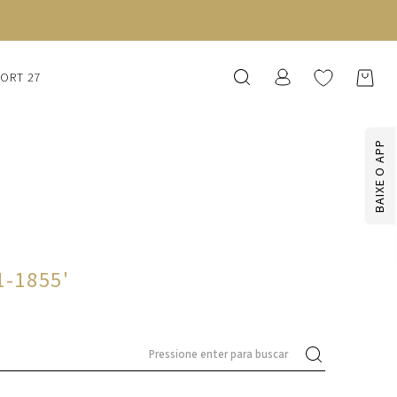
SORT 27
BAIXE O APP
1-1855
'