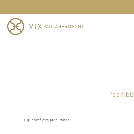
TERMOS MAIS BUSCADOS
1
º
cheeky
2
º
vestido
3
º
maio
4
º
biquini
5
º
vestido curto
6
º
calcinha
7
º
vestidos
8
º
saida
'
carib
9
º
top
10
º
verde
O que você está procurando?
TERMOS MAIS BUSCADOS