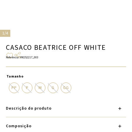
1/4
CASACO BEATRICE OFF WHITE
Referência
:
VW252217_003
Tamanho
PP
P
M
G
GG
Descrição do produto
Composição