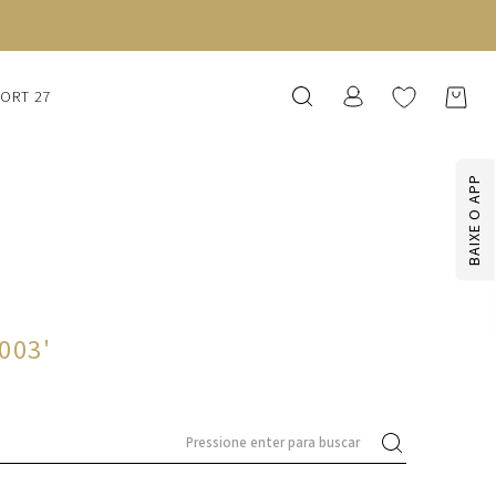
SORT 27
BAIXE O APP
-003
'