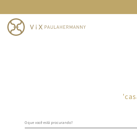
TERMOS MAIS BUSCADOS
1
º
cheeky
2
º
vestido
3
º
maio
4
º
biquini
5
º
calcinha
6
º
vestido curto
7
º
saida
8
º
verde
'
cas
9
º
vestidos
10
º
top
O que você está procurando?
TERMOS MAIS BUSCADOS