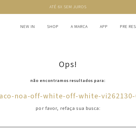
ATÉ 6X SEM JUROS
NEW IN
SHOP
A MARCA
APP
PRE RE
Ops!
não encontramos resultados para:
aco-noa-off-white-off-white-vi262130
por favor, refaça sua busca: