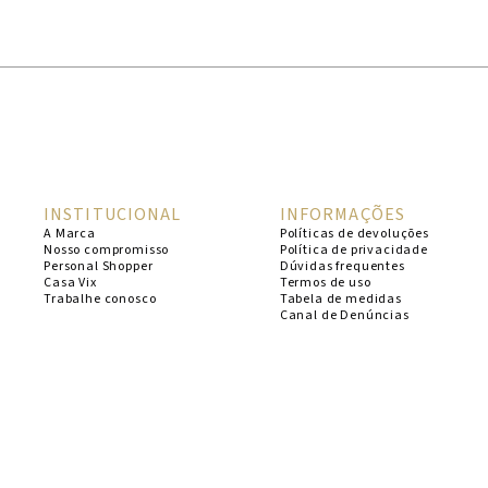
1
º
cheeky
2
º
vestido
3
º
maio
4
º
biquini
5
º
calcinha
INSTITUCIONAL
INFORMAÇÕES
6
º
vestido curto
A Marca
Políticas de devoluções
Nosso compromisso
Política de privacidade
7
º
saida
Personal Shopper
Dúvidas frequentes
Casa Vix
Termos de uso
8
º
verde
Trabalhe conosco
Tabela de medidas
Canal de Denúncias
9
º
vestidos
10
º
top