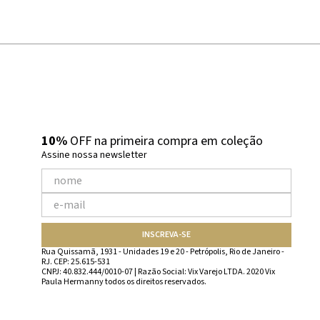
10%
OFF na primeira compra em coleção
Assine nossa newsletter
INSCREVA-SE
Rua Quissamã, 1931 - Unidades 19 e 20 - Petrópolis, Rio de Janeiro -
RJ. CEP: 25.615-531
CNPJ: 40.832.444/0010-07 | Razão Social: Vix Varejo LTDA. 2020 Vix
Paula Hermanny todos os direitos reservados.