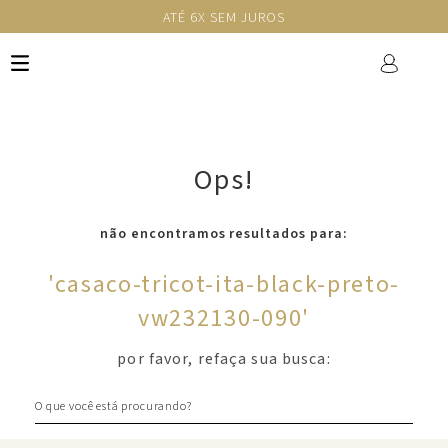
ATÉ 6X SEM JUROS
Ops!
não encontramos resultados para:
'
casaco-tricot-ita-black-preto-
vw232130-090
'
por favor, refaça sua busca:
O que você está procurando?