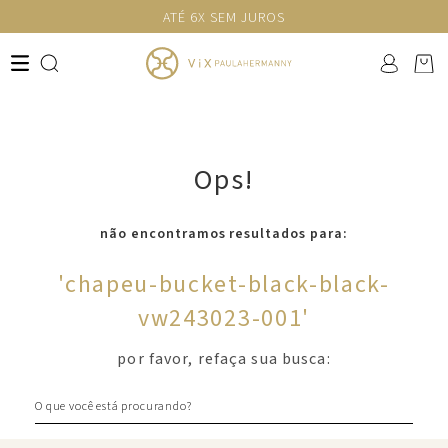
ATÉ 6X SEM JUROS
Ops!
não encontramos resultados para:
'
chapeu-bucket-black-black-
vw243023-001
'
por favor, refaça sua busca:
O que você está procurando?