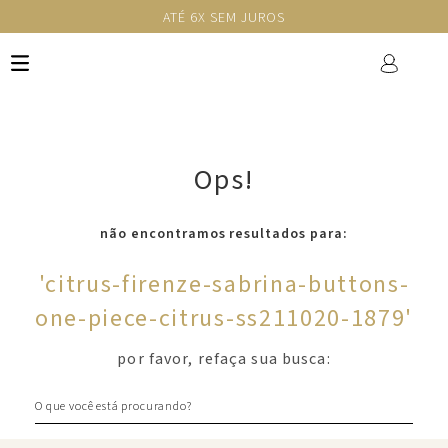
ATÉ 6X SEM JUROS
Ops!
não encontramos resultados para:
'
citrus-firenze-sabrina-buttons-
one-piece-citrus-ss211020-1879
'
por favor, refaça sua busca:
O que você está procurando?