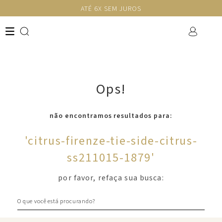
ATÉ 6X SEM JUROS
Ops!
não encontramos resultados para:
'
citrus-firenze-tie-side-citrus-
ss211015-1879
'
por favor, refaça sua busca:
O que você está procurando?