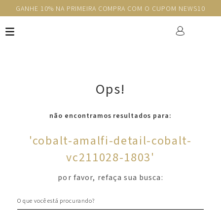
GANHE 10% NA PRIMEIRA COMPRA COM O CUPOM NEWS10
Ops!
não encontramos resultados para:
'
cobalt-amalfi-detail-cobalt-
vc211028-1803
'
por favor, refaça sua busca:
O que você está procurando?