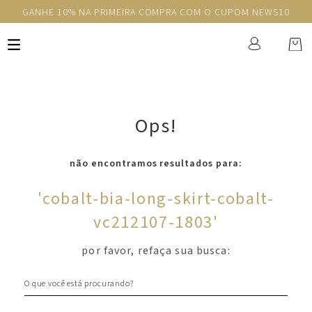
GANHE 10% NA PRIMEIRA COMPRA COM O CUPOM NEWS10
Ops!
não encontramos resultados para:
'
cobalt-bia-long-skirt-cobalt-
vc212107-1803
'
por favor, refaça sua busca:
O que você está procurando?