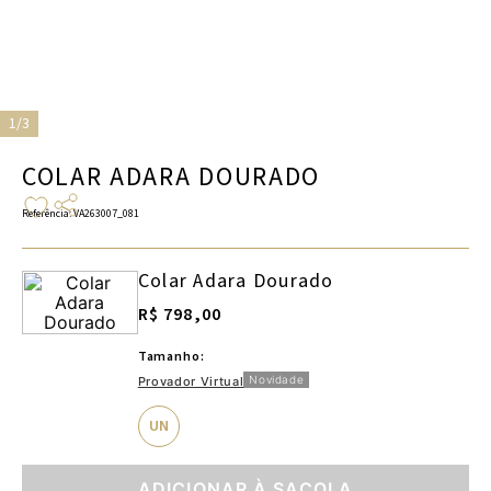
1/3
COLAR ADARA DOURADO
Referência
:
VA263007_081
Colar Adara Dourado
R$ 798,00
Tamanho:
Novidade
Provador Virtual
UN
ADICIONAR À SACOLA