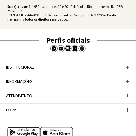
Rua Quissamã, 1931 - Unidades 19 e 20 - Petrópolis, Rio de Janeiro - RJ. CEP:
25.615-531
CNPJ: 40.832.444/0010-07 | Razão Social: Vix Varejo LTDA. 2020 Vix Paula
Hermanny todos os direitos reservados.
Perfis oficiais
+
INSTITUCIONAL
Baixe nosso APP
+
INFORMAÇÕES
A Marca
Nosso compromisso
Casa Vix
Políticas de Devoluções
+
ATENDIMENTO
Trabalhe conosco
Política de Privacidade
Dúvidas Frequentes
Termos de Uso
Fale conosco
+
LOJAS
Tabela de Medidas
Personal Shopper
Canal de Denúncias
Central de atendimento
Confira nossos endereços
Internacional
Multimarcas