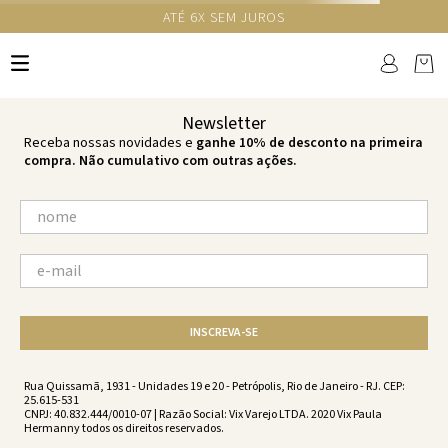
GANHE 10% NA PRIMEIRA COMPRA COM O CUPOM NEWS10
Ops!
não encontramos resultados para:
'
colar-bola-vermelho-escuro-
vermelho-escuro-vc223023-094
'
por favor, refaça sua busca:
O que você está procurando?