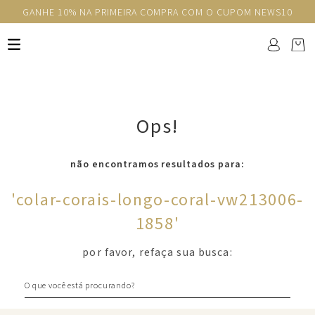
GANHE 10% NA PRIMEIRA COMPRA COM O CUPOM NEWS10
Ops!
não encontramos resultados para:
'
colar-corais-longo-coral-vw213006-
1858
'
por favor, refaça sua busca:
O que você está procurando?