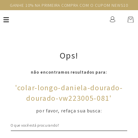
GANHE 10% NA PRIMEIRA COMPRA COM O CUPOM NEWS10
Ops!
não encontramos resultados para:
'
colar-longo-daniela-dourado-
dourado-vw223005-081
'
por favor, refaça sua busca:
O que você está procurando?