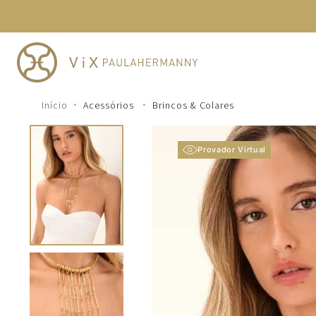
ATÉ 6X SEM JUROS
TERMOS MAIS BUSCADOS
1
º
cheeky
2
º
vestido
3
º
maio
Acessórios
Brincos & Colares
4
º
biquini
5
º
vestido curto
Provador Virtual
6
º
calcinha
7
º
vestidos
8
º
saida
9
º
top
10
º
verde