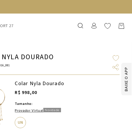
SORT 27
 NYLA DOURADO
016_081
BAIXE O APP
Colar Nyla Dourado
R$ 998,00
Tamanho:
Novidade
Provador Virtual
UN