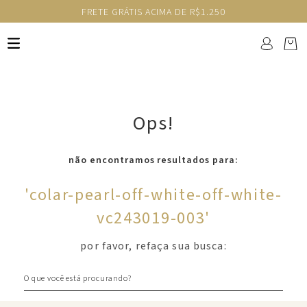
FRETE GRÁTIS ACIMA DE R$1.250
Ops!
não encontramos resultados para:
'
colar-pearl-off-white-off-white-
vc243019-003
'
por favor, refaça sua busca:
O que você está procurando?