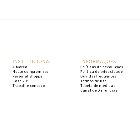
1
º
cheeky
2
º
vestido
3
º
maio
4
º
biquini
5
º
calcinha
INSTITUCIONAL
INFORMAÇÕES
6
º
vestido curto
A Marca
Políticas de devoluções
Nosso compromisso
Política de privacidade
7
º
saida
Personal Shopper
Dúvidas frequentes
Casa Vix
Termos de uso
8
º
verde
Trabalhe conosco
Tabela de medidas
Canal de Denúncias
9
º
vestidos
10
º
top