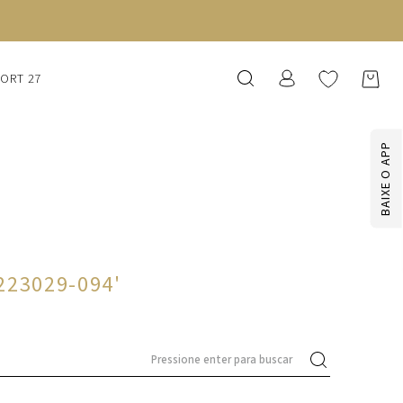
SORT 27
BAIXE O APP
c223029-094
'