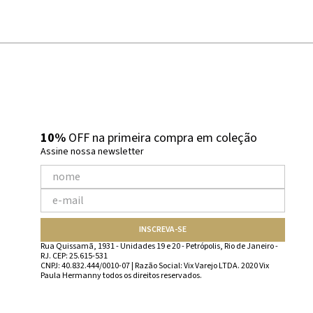
10%
OFF na primeira compra em coleção
Assine nossa newsletter
INSCREVA-SE
Rua Quissamã, 1931 - Unidades 19 e 20 - Petrópolis, Rio de Janeiro -
RJ. CEP: 25.615-531
CNPJ: 40.832.444/0010-07 | Razão Social: Vix Varejo LTDA. 2020 Vix
Paula Hermanny todos os direitos reservados.