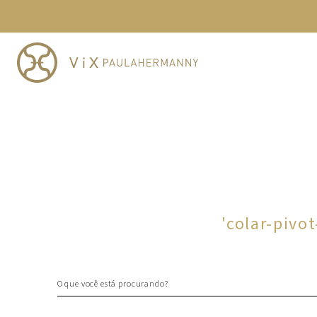
TERMOS MAIS BUSCADOS
1
º
cheeky
2
º
vestido
3
º
maio
4
º
biquini
5
º
calcinha
6
º
vestido curto
7
º
saida
8
º
verde
'
colar-pivo
9
º
vestidos
10
º
top
O que você está procurando?
TERMOS MAIS BUSCADOS