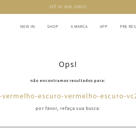
ATÉ 6X SEM JUROS
NEW IN
SHOP
A MARCA
APP
PRE RE
Ops!
não encontramos resultados para:
t-vermelho-escuro-vermelho-escuro-v
por favor, refaça sua busca: