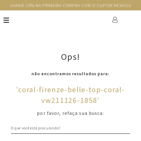
GANHE 10% NA PRIMEIRA COMPRA COM O CUPOM NEWS10
Ops!
não encontramos resultados para:
'
coral-firenze-belle-top-coral-
vw211126-1858
'
por favor, refaça sua busca:
O que você está procurando?