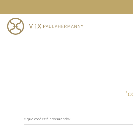
TERMOS MAIS BUSCADOS
1
º
cheeky
2
º
vestido
3
º
maio
4
º
biquini
5
º
calcinha
6
º
vestido curto
7
º
saida
8
º
verde
'
c
9
º
vestidos
10
º
top
O que você está procurando?
TERMOS MAIS BUSCADOS