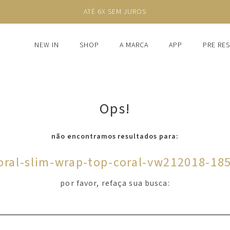
ATÉ 6X SEM JUROS
NEW IN
SHOP
A MARCA
APP
PRE RE
Ops!
não encontramos resultados para:
oral-slim-wrap-top-coral-vw212018-18
por favor, refaça sua busca: