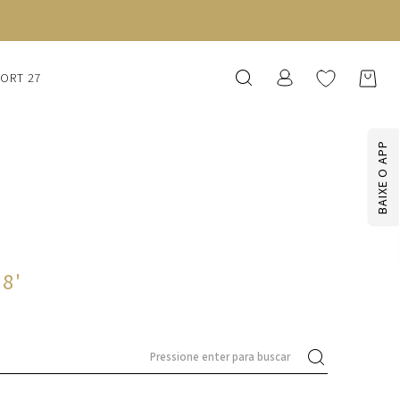
SORT 27
BAIXE O APP
58
'