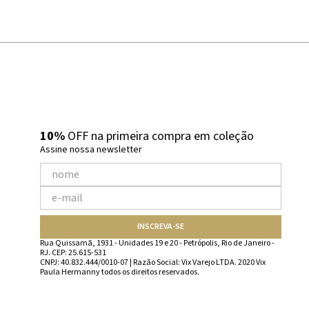
10%
OFF na primeira compra em coleção
Assine nossa newsletter
INSCREVA-SE
Rua Quissamã, 1931 - Unidades 19 e 20 - Petrópolis, Rio de Janeiro -
RJ. CEP: 25.615-531
CNPJ: 40.832.444/0010-07 | Razão Social: Vix Varejo LTDA. 2020 Vix
Paula Hermanny todos os direitos reservados.