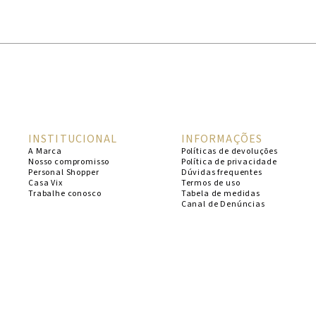
1
º
cheeky
2
º
vestido
3
º
maio
4
º
biquini
5
º
calcinha
INSTITUCIONAL
INFORMAÇÕES
6
º
vestido curto
A Marca
Políticas de devoluções
Nosso compromisso
Política de privacidade
7
º
saida
Personal Shopper
Dúvidas frequentes
Casa Vix
Termos de uso
8
º
verde
Trabalhe conosco
Tabela de medidas
Canal de Denúncias
9
º
vestidos
10
º
top