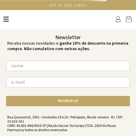
ATÉ 6X SEM JUROS
TERMOS MAIS BUSCADOS
1
º
cheeky
2
º
vestido
Newsletter
3
º
maio
Receba nossas novidades e
ganhe 10% de desconto na primeira
compra. Não cumulativo com outras ações.
4
º
biquini
5
º
vestido curto
6
º
calcinha
7
º
vestidos
8
º
saida
INSCREVA-SE
9
º
top
10
º
verde
Rua Quissamã, 1931 - Unidades 19 e 20 - Petrópolis, Rio de Janeiro - RJ. CEP:
25.615-531
CNPJ: 40.832.444/0010-07 | Razão Social: Vix Varejo LTDA. 2020 Vix Paula
Hermanny todos os direitos reservados.