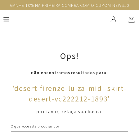
GANHE 10% NA PRIMEIRA COMPRA COM O CUPOM NEWS10
Ops!
não encontramos resultados para:
'
desert-firenze-luiza-midi-skirt-
desert-vc222212-1893
'
por favor, refaça sua busca:
O que você está procurando?