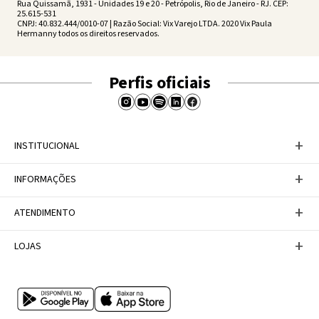
Rua Quissamã, 1931 - Unidades 19 e 20 - Petrópolis, Rio de Janeiro - RJ. CEP:
25.615-531
CNPJ: 40.832.444/0010-07 | Razão Social: Vix Varejo LTDA. 2020 Vix Paula
Hermanny todos os direitos reservados.
Perfis oficiais
+
INSTITUCIONAL
Baixe nosso APP
+
INFORMAÇÕES
A Marca
Nosso compromisso
Casa Vix
Políticas de Devoluções
+
ATENDIMENTO
Trabalhe conosco
Política de Privacidade
Dúvidas Frequentes
Termos de Uso
Fale conosco
+
LOJAS
Tabela de Medidas
Personal Shopper
Canal de Denúncias
Central de atendimento
Confira nossos endereços
Internacional
Multimarcas