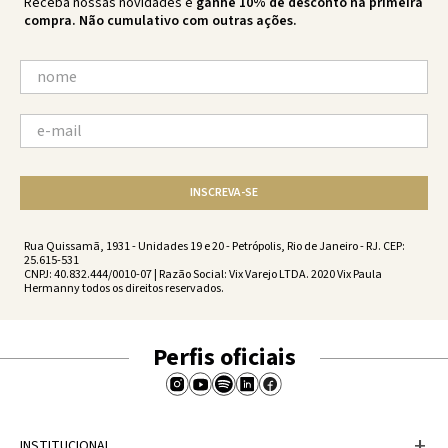
Receba nossas novidades e
ganhe 10% de desconto na primeira
compra. Não cumulativo com outras ações.
INSCREVA-SE
Rua Quissamã, 1931 - Unidades 19 e 20 - Petrópolis, Rio de Janeiro - RJ. CEP:
25.615-531
CNPJ: 40.832.444/0010-07 | Razão Social: Vix Varejo LTDA. 2020 Vix Paula
Hermanny todos os direitos reservados.
Perfis oficiais
+
INSTITUCIONAL