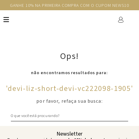
GANHE 10% NA PRIMEIRA COMPRA COM O CUPOM NEWS10
Ops!
não encontramos resultados para:
'
devi-liz-short-devi-vc222098-1905
'
por favor, refaça sua busca:
O que você está procurando?
Newsletter