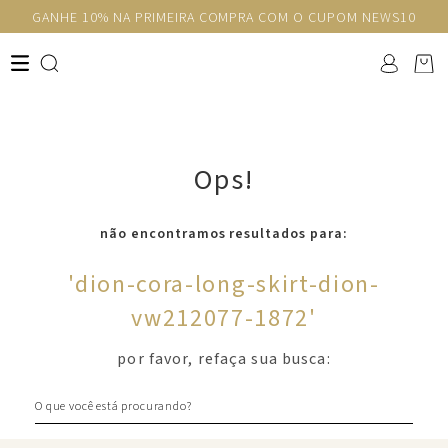
GANHE 10% NA PRIMEIRA COMPRA COM O CUPOM NEWS10
Ops!
não encontramos resultados para:
'
dion-cora-long-skirt-dion-
vw212077-1872
'
por favor, refaça sua busca:
O que você está procurando?