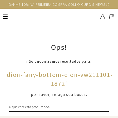
GANHE 10% NA PRIMEIRA COMPRA COM O CUPOM NEWS10
Ops!
não encontramos resultados para:
'
dion-fany-bottom-dion-vw211101-
1872
'
por favor, refaça sua busca:
O que você está procurando?