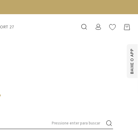
SORT 27
BAIXE O APP
'