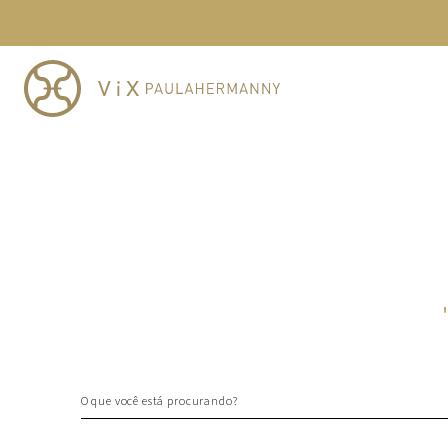
TERMOS MAIS BUSCADOS
1
º
cheeky
2
º
vestido
3
º
maio
4
º
biquini
5
º
calcinha
6
º
vestido curto
7
º
top
8
º
verde
9
º
saida
10
º
top tri
O que você está procurando?
TERMOS MAIS BUSCADOS