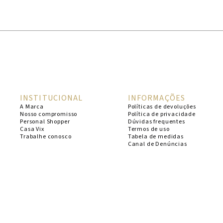
1
º
cheeky
2
º
vestido
3
º
maio
4
º
biquini
5
º
calcinha
INSTITUCIONAL
INFORMAÇÕES
6
º
vestido curto
A Marca
Políticas de devoluções
Nosso compromisso
Política de privacidade
7
º
top
Personal Shopper
Dúvidas frequentes
Casa Vix
Termos de uso
8
º
verde
Trabalhe conosco
Tabela de medidas
Canal de Denúncias
9
º
saida
10
º
top tri