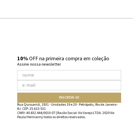
10%
OFF na primeira compra em coleção
Assine nossa newsletter
INSCREVA-SE
Rua Quissamã, 1931 - Unidades 19 e 20 - Petrópolis, Rio de Janeiro -
RJ. CEP: 25.615-531
CNPJ: 40.832.444/0010-07 | Razão Social: Vix Varejo LTDA. 2020 Vix
Paula Hermanny todos os direitos reservados.