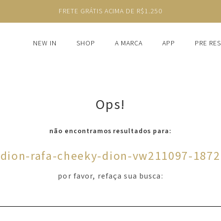
FRETE GRÁTIS ACIMA DE R$1.250
NEW IN
SHOP
A MARCA
APP
PRE RE
Ops!
não encontramos resultados para:
'
dion-rafa-cheeky-dion-vw211097-1872
por favor, refaça sua busca: