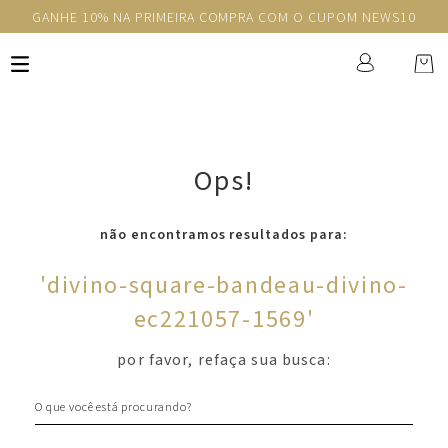
GANHE 10% NA PRIMEIRA COMPRA COM O CUPOM NEWS10
Ops!
não encontramos resultados para:
'
divino-square-bandeau-divino-
ec221057-1569
'
por favor, refaça sua busca:
O que você está procurando?