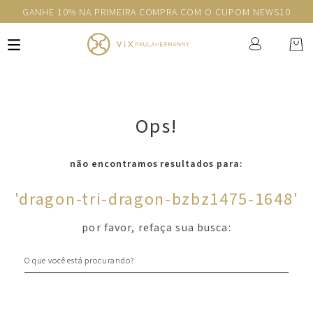
GANHE 10% NA PRIMEIRA COMPRA COM O CUPOM NEWS10
Ops!
não encontramos resultados para:
'
dragon-tri-dragon-bzbz1475-1648
'
por favor, refaça sua busca:
O que você está procurando?
Newsletter