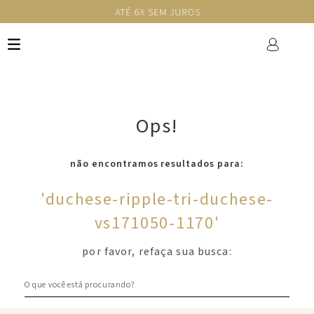
ATÉ 6X SEM JUROS
Ops!
não encontramos resultados para:
'
duchese-ripple-tri-duchese-
vs171050-1170
'
por favor, refaça sua busca:
O que você está procurando?