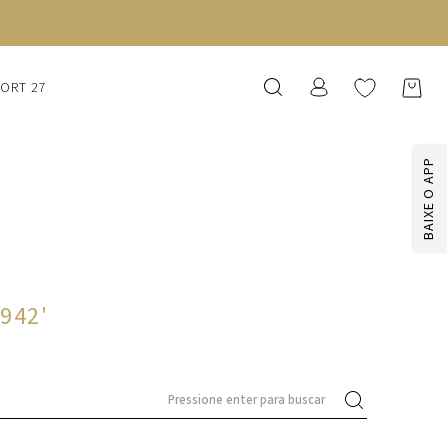
SORT 27
BAIXE O APP
1942
'