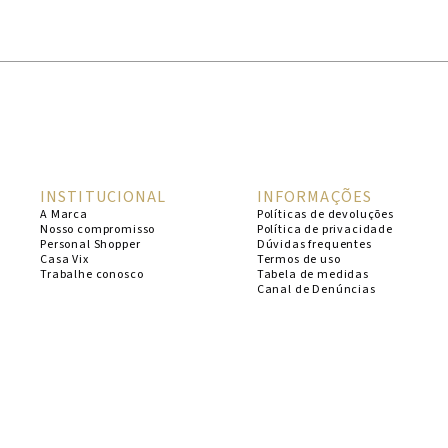
1
º
cheeky
2
º
vestido
3
º
maio
4
º
biquini
5
º
vestido curto
INSTITUCIONAL
INFORMAÇÕES
6
º
calcinha
A Marca
Políticas de devoluções
Nosso compromisso
Política de privacidade
7
º
vestidos
Personal Shopper
Dúvidas frequentes
Casa Vix
Termos de uso
8
º
saida
Trabalhe conosco
Tabela de medidas
Canal de Denúncias
9
º
top
10
º
verde