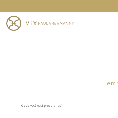
TERMOS MAIS BUSCADOS
1
º
cheeky
2
º
vestido
3
º
maio
4
º
biquini
5
º
vestido curto
6
º
calcinha
7
º
vestidos
8
º
saida
'
emm
9
º
top
10
º
verde
O que você está procurando?
TERMOS MAIS BUSCADOS