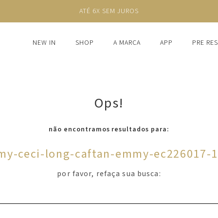
ATÉ 6X SEM JUROS
NEW IN
SHOP
A MARCA
APP
PRE RE
Ops!
não encontramos resultados para:
y-ceci-long-caftan-emmy-ec226017-
por favor, refaça sua busca: