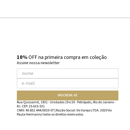
10%
OFF na primeira compra em coleção
Assine nossa newsletter
INSCREVA-SE
Rua Quissamã, 1931 - Unidades 19 e 20 - Petrópolis, Rio de Janeiro -
RJ. CEP: 25.615-531
CNPJ: 40.832.444/0010-07 | Razão Social: Vix Varejo LTDA. 2020 Vix
Paula Hermanny todos os direitos reservados.