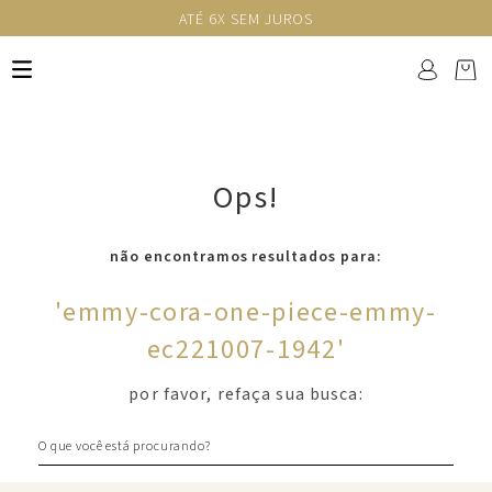
ATÉ 6X SEM JUROS
Ops!
não encontramos resultados para:
'
emmy-cora-one-piece-emmy-
ec221007-1942
'
por favor, refaça sua busca:
O que você está procurando?