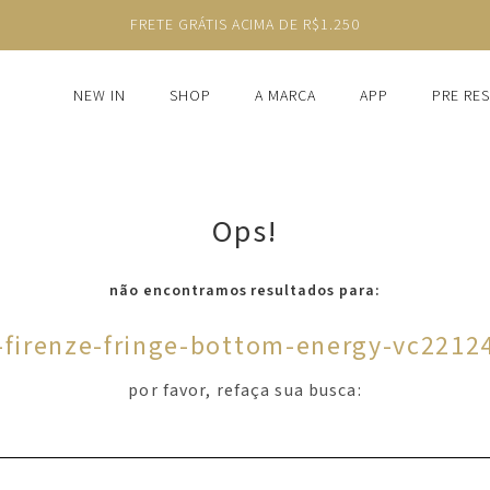
FRETE GRÁTIS ACIMA DE R$1.250
NEW IN
SHOP
A MARCA
APP
PRE RE
Ops!
não encontramos resultados para:
-firenze-fringe-bottom-energy-vc2212
por favor, refaça sua busca: