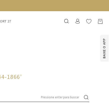
SORT 27
BAIXE O APP
44-1866
'