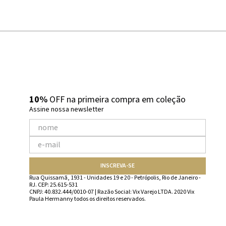
10%
OFF na primeira compra em coleção
Assine nossa newsletter
INSCREVA-SE
Rua Quissamã, 1931 - Unidades 19 e 20 - Petrópolis, Rio de Janeiro -
RJ. CEP: 25.615-531
CNPJ: 40.832.444/0010-07 | Razão Social: Vix Varejo LTDA. 2020 Vix
Paula Hermanny todos os direitos reservados.