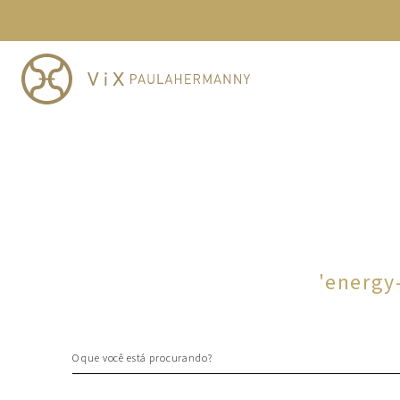
TERMOS MAIS BUSCADOS
1
º
cheeky
2
º
vestido
3
º
maio
4
º
biquini
5
º
vestido curto
6
º
calcinha
7
º
vestidos
8
º
saida
'
energy
9
º
top
10
º
verde
O que você está procurando?
TERMOS MAIS BUSCADOS