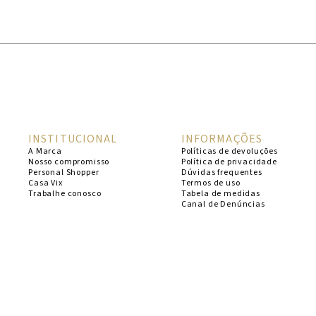
1
º
cheeky
2
º
vestido
3
º
maio
4
º
biquini
5
º
vestido curto
INSTITUCIONAL
INFORMAÇÕES
6
º
calcinha
A Marca
Políticas de devoluções
Nosso compromisso
Política de privacidade
7
º
vestidos
Personal Shopper
Dúvidas frequentes
Casa Vix
Termos de uso
8
º
saida
Trabalhe conosco
Tabela de medidas
Canal de Denúncias
9
º
top
10
º
verde