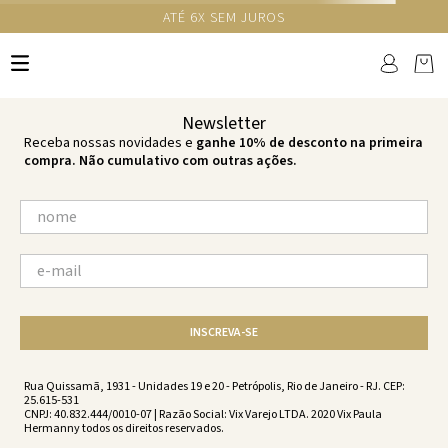
GANHE 10% NA PRIMEIRA COMPRA COM O CUPOM NEWS10
Ops!
não encontramos resultados para:
'
energy-firenze-single-tortuga-top-
energy-ss211001-1866
'
por favor, refaça sua busca:
O que você está procurando?