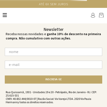
ATÉ 6X SEM JUROS
TERMOS MAIS BUSCADOS
1
º
cheeky
2
º
vestido
Newsletter
3
º
maio
Receba nossas novidades e
ganhe 10% de desconto na primeira
compra. Não cumulativo com outras ações.
4
º
vestidos
5
º
biquini
6
º
vestido curto
7
º
calcinha
8
º
saida
INSCREVA-SE
9
º
top
10
º
top tri
Rua Quissamã, 1931 - Unidades 19 e 20 - Petrópolis, Rio de Janeiro - RJ. CEP:
25.615-531
CNPJ: 40.832.444/0010-07 | Razão Social: Vix Varejo LTDA. 2020 Vix Paula
Hermanny todos os direitos reservados.