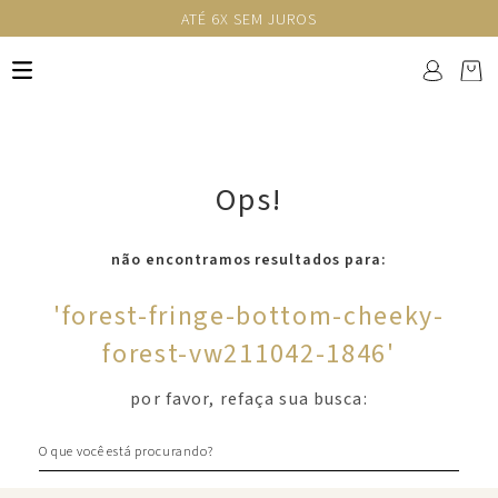
ATÉ 6X SEM JUROS
Ops!
não encontramos resultados para:
'
forest-fringe-bottom-cheeky-
forest-vw211042-1846
'
por favor, refaça sua busca:
O que você está procurando?