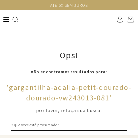
ATÉ 6X SEM JUROS
Ops!
não encontramos resultados para:
'
gargantilha-adalia-petit-dourado-
dourado-vw243013-081
'
por favor, refaça sua busca:
O que você está procurando?