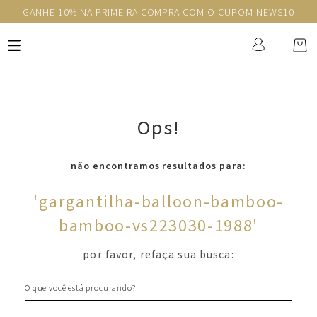
GANHE 10% NA PRIMEIRA COMPRA COM O CUPOM NEWS10
Ops!
não encontramos resultados para:
'
gargantilha-balloon-bamboo-
bamboo-vs223030-1988
'
por favor, refaça sua busca:
O que você está procurando?