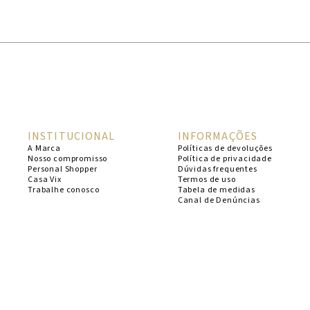
1
º
cheeky
2
º
vestido
3
º
maio
4
º
vestidos
5
º
biquini
INSTITUCIONAL
INFORMAÇÕES
6
º
vestido curto
A Marca
Políticas de devoluções
Nosso compromisso
Política de privacidade
7
º
calcinha
Personal Shopper
Dúvidas frequentes
Casa Vix
Termos de uso
8
º
saida
Trabalhe conosco
Tabela de medidas
Canal de Denúncias
9
º
top
10
º
top tri