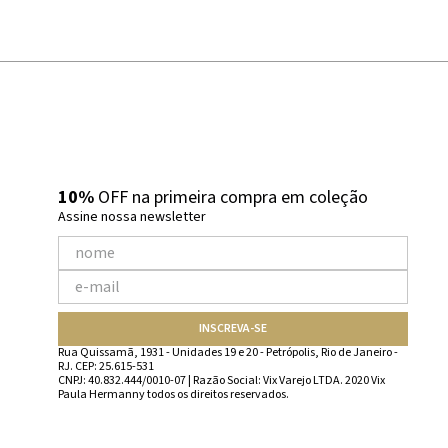
10%
OFF na primeira compra em coleção
Assine nossa newsletter
INSCREVA-SE
Rua Quissamã, 1931 - Unidades 19 e 20 - Petrópolis, Rio de Janeiro -
RJ. CEP: 25.615-531
CNPJ: 40.832.444/0010-07 | Razão Social: Vix Varejo LTDA. 2020 Vix
Paula Hermanny todos os direitos reservados.