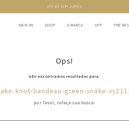
ATÉ 6X SEM JUROS
NEW IN
SHOP
A MARCA
APP
PRE RE
Ops!
não encontramos resultados para:
nake-knot-bandeau-green-snake-vs211
por favor, refaça sua busca: