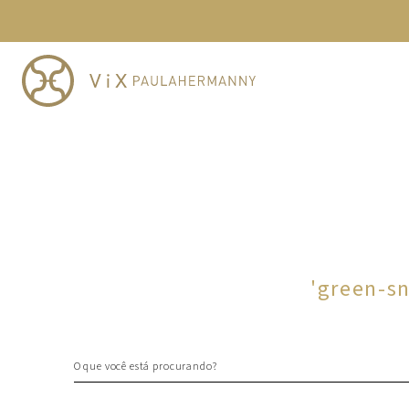
TERMOS MAIS BUSCADOS
1
º
cheeky
2
º
vestido
3
º
maio
4
º
vestidos
5
º
biquini
6
º
vestido curto
7
º
calcinha
8
º
saida
'
green-s
9
º
top
10
º
top tri
O que você está procurando?
TERMOS MAIS BUSCADOS