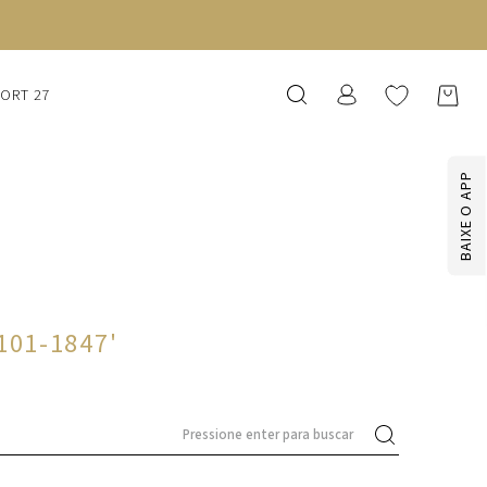
SORT 27
BAIXE O APP
101-1847
'