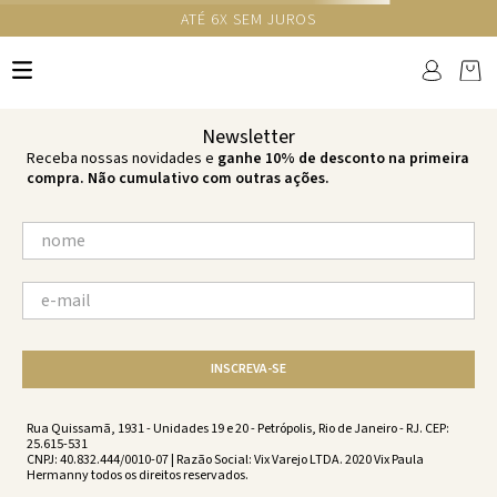
ATÉ 6X SEM JUROS
TERMOS MAIS BUSCADOS
1
º
cheeky
2
º
vestido
Newsletter
3
º
maio
Receba nossas novidades e
ganhe 10% de desconto na primeira
compra. Não cumulativo com outras ações.
4
º
vestidos
5
º
vestido curto
6
º
biquini
7
º
calcinha
8
º
saida
INSCREVA-SE
9
º
top
10
º
verde
Rua Quissamã, 1931 - Unidades 19 e 20 - Petrópolis, Rio de Janeiro - RJ. CEP:
25.615-531
CNPJ: 40.832.444/0010-07 | Razão Social: Vix Varejo LTDA. 2020 Vix Paula
Hermanny todos os direitos reservados.