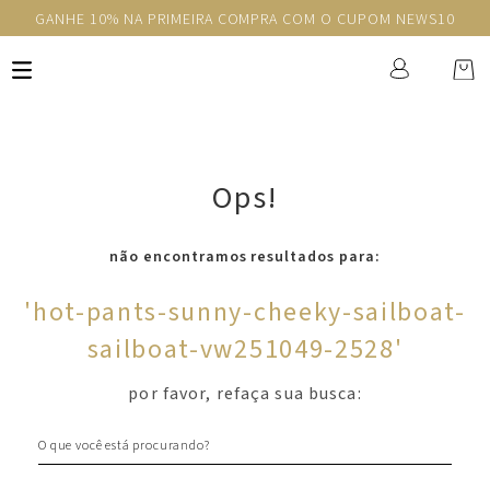
GANHE 10% NA PRIMEIRA COMPRA COM O CUPOM NEWS10
Ops!
não encontramos resultados para:
'
hot-pants-sunny-cheeky-sailboat-
sailboat-vw251049-2528
'
por favor, refaça sua busca:
O que você está procurando?