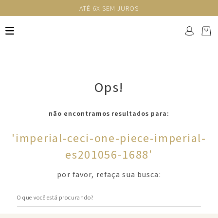
ATÉ 6X SEM JUROS
Ops!
não encontramos resultados para:
'
imperial-ceci-one-piece-imperial-
es201056-1688
'
por favor, refaça sua busca:
O que você está procurando?