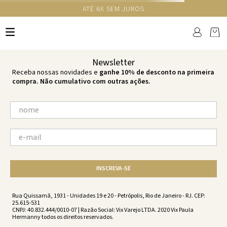
GANHE 10% NA PRIMEIRA COMPRA COM O CUPOM NEWS10
Ops!
não encontramos resultados para:
'
imperial-claire-top-imperial-
es201052-1688
'
por favor, refaça sua busca:
O que você está procurando?