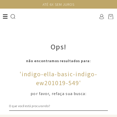
ATÉ 6X SEM JUROS
Ops!
não encontramos resultados para:
'
indigo-ella-basic-indigo-
ew201019-549
'
por favor, refaça sua busca:
O que você está procurando?