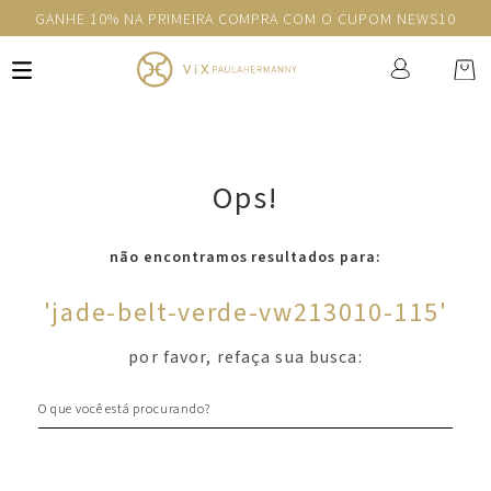
GANHE 10% NA PRIMEIRA COMPRA COM O CUPOM NEWS10
Ops!
não encontramos resultados para:
'
jade-belt-verde-vw213010-115
'
por favor, refaça sua busca:
O que você está procurando?