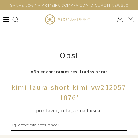
GANHE 10% NA PRIMEIRA COMPRA COM O CUPOM NEWS10
Ops!
não encontramos resultados para:
'
kimi-laura-short-kimi-vw212057-
1876
'
por favor, refaça sua busca:
O que você está procurando?